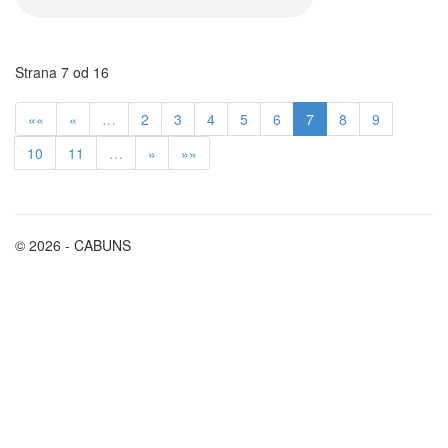
Strana 7 od 16
««
«
…
2
3
4
5
6
7
8
9
10
11
…
»
»»
© 2026 - CABUNS