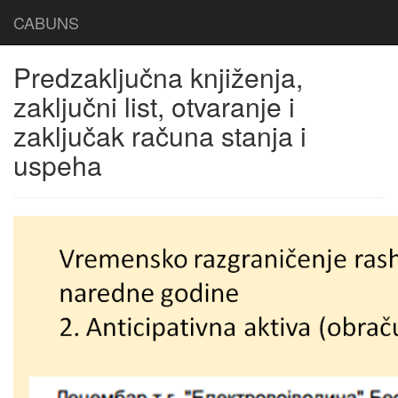
CABUNS
Predzaključna knjiženja,
zaključni list, otvaranje i
zaključak računa stanja i
uspeha