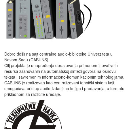
Dobro došli na sajt centralne audio-biblioteke Univerziteta u
Novom Sadu (CABUNS).
Cilj projekta je unapređenje obrazovanja primenom inovativnih
resursa zasnovanih na automatskoj sintezi govora na osnovu
teksta i savremenim informaciono-komunikacionim tehnologijama.
CABUNS je realizovan kao centralizovani tehnički sistem koji
omogućava pristup audio-izdanjima knjiga i predavanja, u formatu
prikladnom za različite uređaje.