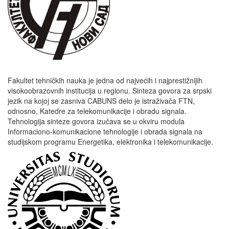
Fakultet tehničkih nauka je jedna od najvećih i najprestižnijih
visokoobrazovnih institucija u regionu. Sinteza govora za srpski
jezik na kojoj se zasniva CABUNS delo je istraživača FTN,
odnosno, Katedre za telekomunikacije i obradu signala.
Tehnologija sinteze govora izučava se u okviru modula
Informaciono-komunikacione tehnologije i obrada signala na
studijskom programu Energetika, elektronika i telekomunikacije.