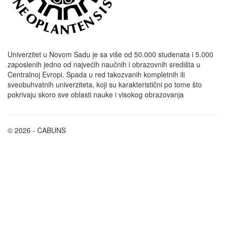
Univerzitet u Novom Sadu je sa više od 50.000 studenata i 5.000
zaposlenih jedno od najvećih naučnih i obrazovnih središta u
Centralnoj Evropi. Spada u red takozvanih kompletnih ili
sveobuhvatnih univerziteta, koji su karakteristični po tome što
pokrivaju skoro sve oblasti nauke i visokog obrazovanja
© 2026 - CABUNS